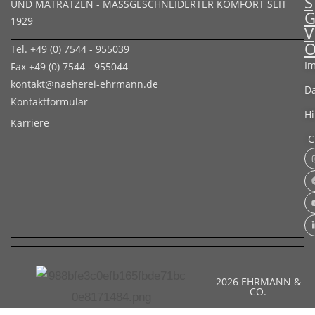
S
UND MATRATZEN - MASSGESCHNEIDERTER KOMFORT SEIT 1
929
V
Tel. +49 (0) 7544 - 955039
I
Fax +49 (0) 7544 - 955044
kontakt@naeherei-ehrmann.de
D
Kontaktformular
H
Karriere
C
2026 EHRMANN &
CO.