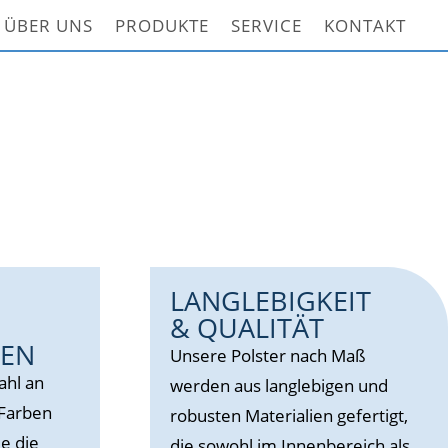
ÜBER UNS
PRODUKTE
SERVICE
KONTAKT
LANGLEBIGKEIT
& QUALITÄT
TEN
Unsere Polster nach Maß
ahl an
werden aus langlebigen und
 Farben
robusten Materialien gefertigt,
e die
die sowohl im Innenbereich als