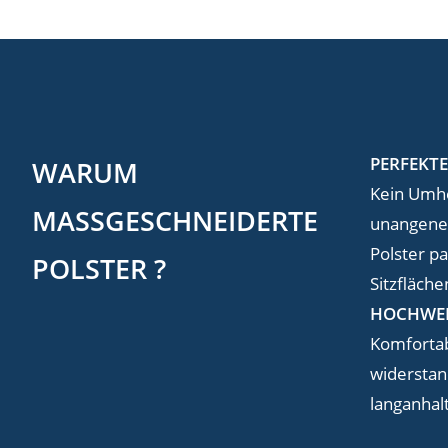
PERFEKT
WARUM
Kein Umh
MASSGESCHNEIDERTE P
unangene
Polster pa
OLSTER ?
Sitzfläche
HOCHWER
Komfortab
widerstan
langanhal