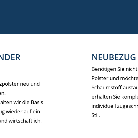
NDER
NEUBEZUG 
Benötigen Sie nich
Polster und möchten
zpolster neu und
Schaumstoff austau
en.
erhalten Sie komple
alten wir die Basis
individuell zugesch
g wieder auf ein
Stil.
nd wirtschaftlich.