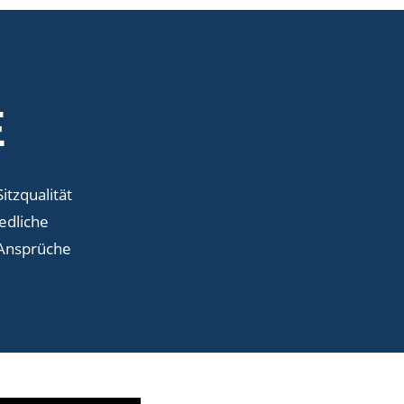
E
tzqualität
edliche
 Ansprüche